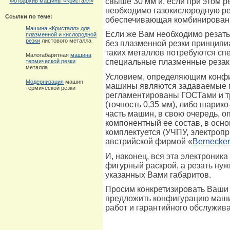
свыше 30 мм и, если при этом р
Фотоархив машины «Кристалл»
необходимо газокислородную ре
Ссылки по теме:
обеспечивающая комбинированн
Машина «Кристалл» для
Если же Вам необходимо резать
плазменной и кислородной
резки
листового металла
без плазменной резки принципи
таких металлов потребуются сп
Малогабаритная
машина
специальные плазменные резак
термической резки
металла
Условием, определяющим конфи
Модернизация
машин
машины являются задаваемые п
термической резки
регламентированы ГОСТами и т
(точность 0,35 мм), либо шарико
часть машин, в свою очередь, 
компонентный ее состав, в осно
комплектуется (УЧПУ, электропр
австрийской фирмой «
Bernecker
И, наконец, вся эта электроника
фигурный раскрой, а резать ну
указанных Вами габаритов.
Просим конкретизировать Ваши 
предложить конфигурацию машин
работ и гарантийного обслужив