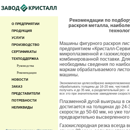
Рекомендации по подбор
О ПРЕДПРИЯТИИ
раскроя металла, наибол
техноло
ПРОДУКЦИЯ
УСЛУГИ
Машины фигурного раскроя лист
ПРОИЗВОДСТВО
предприятием «Кристалл-Сервис
СЕРТИФИКАТЫ
микроплазменной и газокислород
комбинированной поставки. Дл
ТЕХПОДДЕРЖКА
необходимы сведения по наибо
Руководства
маркам обрабатываемого листов
Рекомендации
машины.
НОВОСТИ
Экономически целесообразно микроплазменно
ЗАКАЗ
обрабатывать толщины до 16-20 мм, чистовой
получать и до 35 мм, а разделительный рез - и
ПРЕДСТАВИТЕЛИ
все это при значительном замедлении скорости
ПОТРЕБНОСТИ
Плазменной дугой выигрыш в ск
достигается на толщинах до 24-
НЕЛИКВИДЫ
скорости до 50-60 мм, но уже тол
предварительно высверленного 
Газокислородная резка всегда 