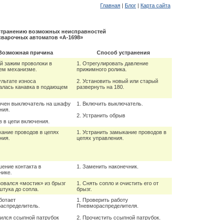
Главная
|
Блог
|
Карта сайта
странению возможных неисправностей
сварочных автоматов «А-1698»
Возможная причина
Способ устранения
й зажим проволоки в
1. Отрегулировать давление
ем механизме.
прижимного ролика.
ультате износа
2. Установить новый или старый
алась канавка в подающем
развернуть на 180.
ючен выключатель на шкафу
1. Включить выключатель.
ния.
2. Устранить обрыв
в в цепи включения.
кание проводов в цепях
1. Устранить замыкание проводов в
ния.
цепях управления.
шение контакта в
1. Заменить наконечник.
нике.
зовался «мостик» из брызг
1. Снять сопло и очистить его от
штука до сопла.
брызг.
ботает
1. Проверить работу
аспределитель.
Пневмораспределителя.
рился ссыпной патрубок
2. Прочистить ссыпной патрубок.