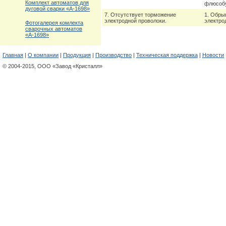
Комплект автоматов для
флюсобу
дуговой сварки «А-1698»
7. Отсутствует торможение
1. Обры
электродной проволоки.
электро
Фотогалерея комлекта
сварочных автоматов
«А-1698»
Главная
|
О компании
|
Продукция
|
Производство
|
Техническая поддержка
|
Новости
© 2004-2015, ООО «Завод «Кристалл»