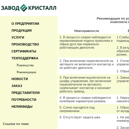
Рекомендации по у
комплекта 
О ПРЕДПРИЯТИИ
ПРОДУКЦИЯ
Неисправности
1. В процессе сварки наблюдается
1 Слабы
УСЛУГИ
неравномерная подача проволоки и
подающ
обрыв дуги при нормально
ПРОИЗВОДСТВО
работающем двигателе.
2. В рез
образов
СЕРТИФИКАТЫ
ролике.
ТЕХПОДДЕРЖКА
2. При включении переключателя на
1. Откл
автомате не включается контактор и
управле
Руководства
не работает двигатель.
2. Обры
Рекомендации
3. При включении выключателя на
1. Замы
НОВОСТИ
шкафу управления, без включения
управле
переключателя на автомате,
ЗАКАЗ
срабатывает контактор и начинает
работать привод.
ПРЕДСТАВИТЕЛИ
4. В процессе сварки наблюдается
1. Нару
ПОТРЕБНОСТИ
колебание параметров режима.
наконеч
НЕЛИКВИДЫ
5. Сопло находится под
1. Обра
напряжением.
от мунд
6. Отсутствует защита шва
1. Не ра
пневмор
Ссылки по теме:
2. Засо