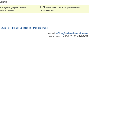
нкер.
в в цепи управления
1. Проверить цепь управления
двигателем.
двигателем.
|
Заказ
|
Представители
|
Неликвиды
e-mail:
office@kristall-service.net
тел. / факс: +380 (512)
47-93-22